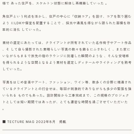
様で あった住戸を、スケルトン状態に解体し再構築していった 。
角住戸という利点を活かし、住戸の中心に「収納コア」を設け、コアを取り囲む
よう にLDKや個室を配置することで 、採光や通風を得ながら限られた面積を効
率的に消化 していった。
素材の選定にあたっては、クライアントが所有されていた名作椅子やアート作品
、そ して自ら撮影された素晴らしい写真の数々を飾るにふさわしく 、また家に
いながらもまるで旅先の宿のラウンジに到着した瞬間のような 、そんな安堵感
を得られるような空間となるよう素材を選定しディテールやライティングを熟考
していった。
写真をはじめ音楽やアート、ファッション、ワイン等、数多くの分野に精通され
ているクライアントとの打合せは、毎回が刺激的でありながらも多少の緊張を強
いられる ものでもあった。設計開始から工事完成まで、この規模のプロジェク
トとしては短い期間ではあったが、とても濃密な時間を過ごさせていただいた
。
■ TECTURE MAG 2022年8月 掲載