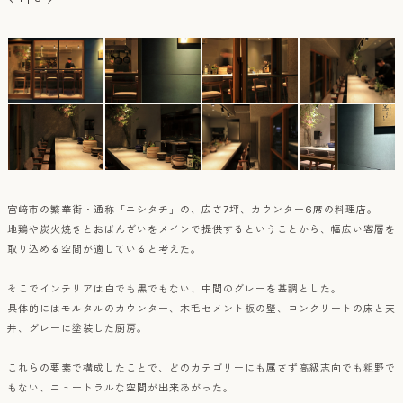
宮﨑市の繁華街・通称「ニシタチ」の、広さ7坪、カウンター6席の料理店。
地鶏や炭火焼きとおばんざいをメインで提供するということから、幅広い客層を
取り込める空間が適していると考えた。
そこでインテリアは白でも黒でもない、中間のグレーを基調とした。
具体的にはモルタルのカウンター、木毛セメント板の壁、コンクリートの床と天
井、グレーに塗装した厨房。
これらの要素で構成したことで、どのカテゴリーにも属さず高級志向でも粗野で
もない、ニュートラルな空間が出来あがった。