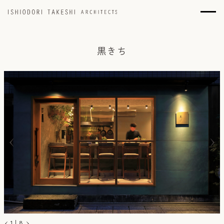
黒きち
1
|
8