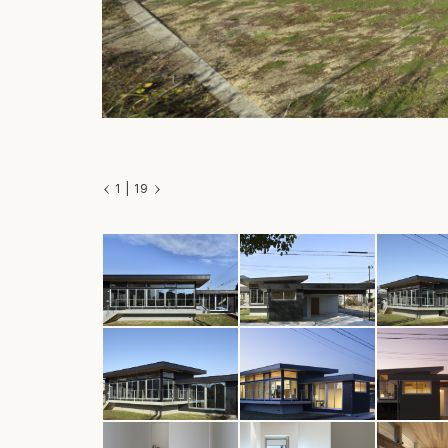
1
|
19