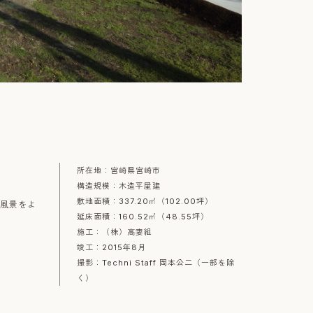
所在地：宮崎県宮崎市
構造規模：木造平屋建
敷地面積：337.20㎡（102.00坪）
の風景をよ
延床面積：160.52㎡（48.55坪）
施工：（株）高妻組
竣工：2015年8月
撮影：Techni Staff 岡本公二（一部を除
く）